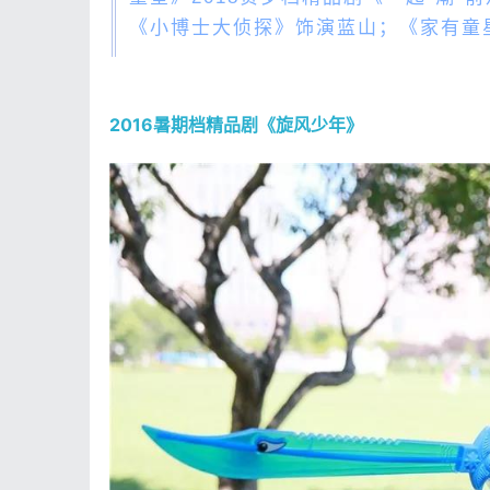
《小博士大侦探》饰演蓝山；《家有童星
2016暑期档精品剧《旋风少年》