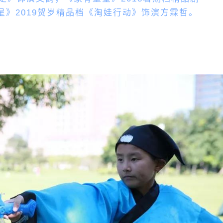
》2019贺岁
精品
档《淘娃行动》饰演方霖哲。