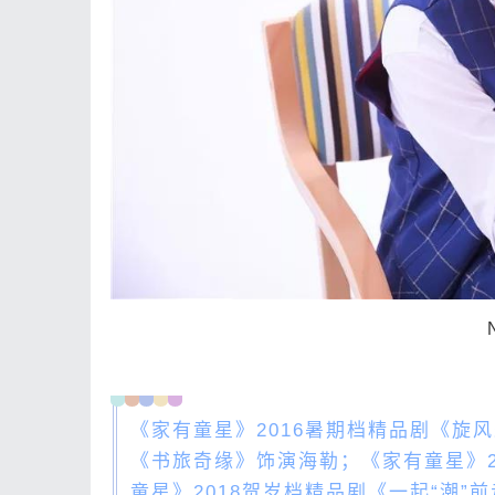
《家有童星》2016暑期档精品剧《旋
《书旅奇缘》饰演海勒；《家有童星》2
童星》2018贺岁档精品剧《一起“潮”