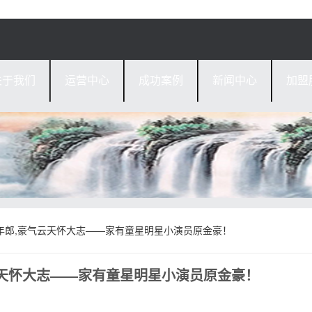
关于我们
运营中心
成功案例
新闻中心
加盟
年郎,豪气云天怀大志——家有童星明星小演员原金豪！
天怀大志——家有童星明星小演员原金豪！