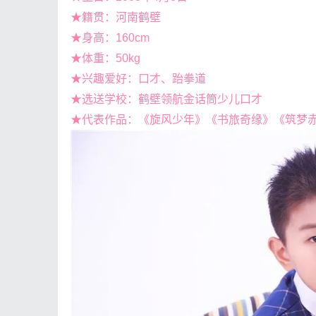
★籍贯：河南鹤壁
★身高：160cm
★体重：50kg
★兴趣爱好：口才、跆拳道
★选送学校：鹤壁领航金话筒少儿口才
★代表作品：《旋风少年》《书旅奇缘》《筑梦赤