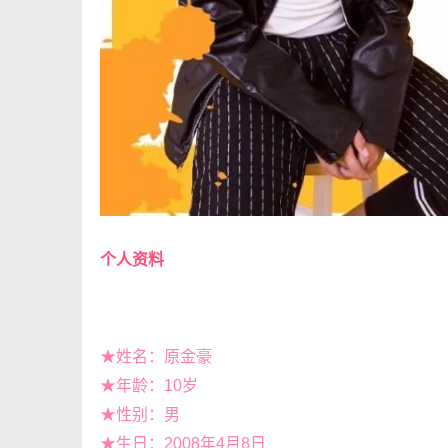
个人资料
★姓名：原金豪
★年龄：10岁
★性别：男
★生日：2008年4月8日