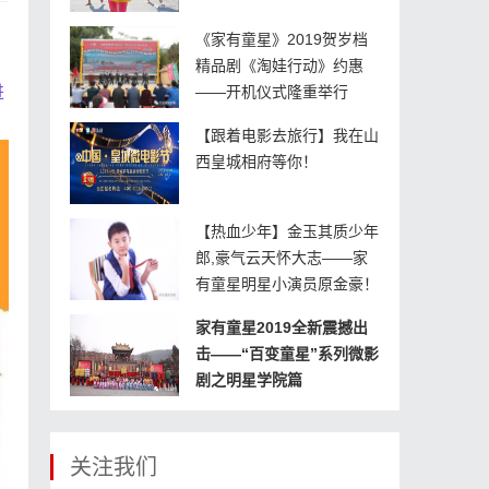
《家有童星》2019贺岁档
精品剧《淘娃行动》约惠
进
——开机仪式隆重举行
【跟着电影去旅行】我在山
西皇城相府等你！
【热血少年】金玉其质少年
郎,豪气云天怀大志——家
有童星明星小演员原金豪！
家有童星2019全新震撼出
击——“百变童星”系列微影
剧之明星学院篇
关注我们