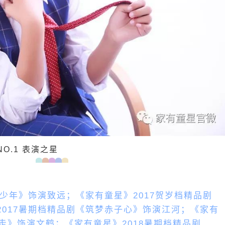
NO.1 表演之星
风少年》饰演致远；《家有童星》2017贺岁档精品剧
017暑期档精品剧《筑梦赤子心》饰演江河；《家有
前走》饰演文鹤；《家有童星》2018暑期档精品剧