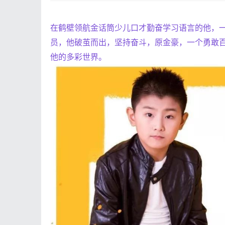
在鹤壁领航金话筒少儿口才勤奋学习语言的他，
员，他破茧而出，坚持奋斗，原金豪，一个勇敢
他的多彩世界。