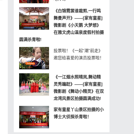
《白锦霓裳谁裁剪,一行鸣
舞曼声开》——[家有童星]
微影剧《小天鹅 大梦想》
在雅文虎山温泉度假村拍摄
圆满杀青啦!
投票啦！《一起“潮”前走》
邀您给喜爱的演员投票啦！
《一江烟水照晴岚,舞动精
灵秀蹁跹》——[家有童星]
微影剧《舞动小精灵》在双
龙湾风景区拍摄圆满成功!
家有童星丫山景区拍摄的小
博士大侦探杀青啦！