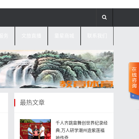
服务
文旅直播
童星商城
联系我们
最热文章
千人齐跳畲舞创世界纪录经
典,万人研学潮州造紫莲福
地传奇